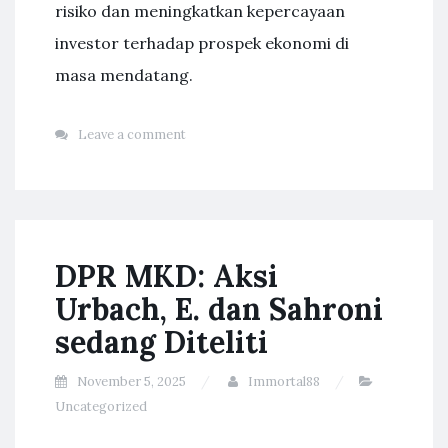
risiko dan meningkatkan kepercayaan
investor terhadap prospek ekonomi di
masa mendatang.
Leave a comment
DPR MKD: Aksi
Urbach, E. dan Sahroni
sedang Diteliti
November 5, 2025
Immortal88
Uncategorized