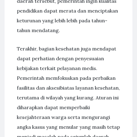
daerah tersebut, pemerintah ingin kualitas
pendidikan dapat merata dan menciptakan
keturunan yang lebih lebih pada tahun-
tahun mendatang.
Terakhir, bagian kesehatan juga mendapat
dapat perhatian dengan penyesuaian
kebijakan terkait pelayanan medis.
Pemerintah memfokuskan pada perbaikan
fasilitas dan aksesibiatas layanan kesehatan,
terutama di wilayah yang kurang. Aturan ini
diharapkan dapat memperbaiki
kesejahteraan warga serta mengurangi
angka kasus yang menular yang masih tetap
menjadi masalah pada sejumlah daerah.