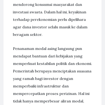
mendorong konsumsi masyarakat dan
investasi swasta. Dalam hal ini, keyakinan
terhadap perekonomian perlu dipelihara
agar dana investor selalu masuk ke dalam
beragam sektor.
Penanaman modal asing langsung pun
mendapat bantuan dari kebijakan yang
memperkuat kestabilan politik dan ekonomi.
Pemerintah berupaya menciptakan suasana
yang ramah bagi investor dengan
memperbaiki infrastruktur dan
mempercepatkan proses perizinan. Hal ini
tidak hanya memperbesar aliran modal,