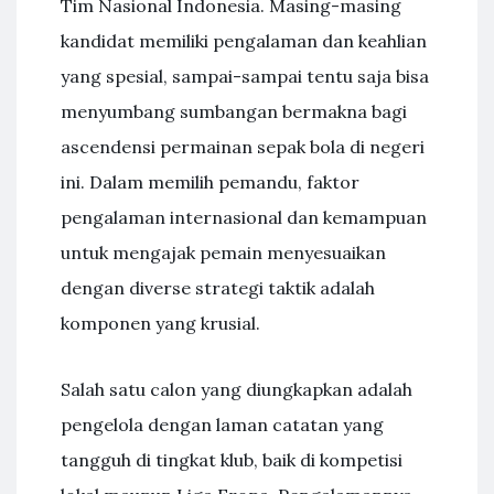
Tim Nasional Indonesia. Masing-masing
kandidat memiliki pengalaman dan keahlian
yang spesial, sampai-sampai tentu saja bisa
menyumbang sumbangan bermakna bagi
ascendensi permainan sepak bola di negeri
ini. Dalam memilih pemandu, faktor
pengalaman internasional dan kemampuan
untuk mengajak pemain menyesuaikan
dengan diverse strategi taktik adalah
komponen yang krusial.
Salah satu calon yang diungkapkan adalah
pengelola dengan laman catatan yang
tangguh di tingkat klub, baik di kompetisi