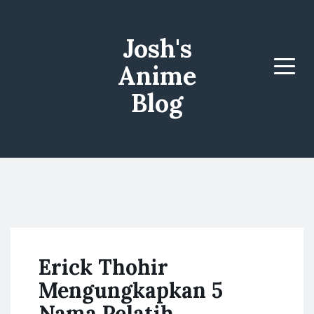
Josh's
Anime
Menu
Blog
Erick Thohir
Mengungkapkan 5
Nama Pelatih