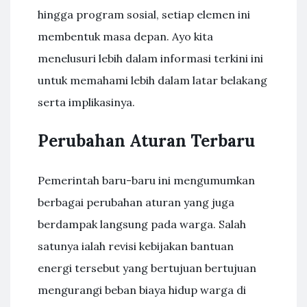
hingga program sosial, setiap elemen ini
membentuk masa depan. Ayo kita
menelusuri lebih dalam informasi terkini ini
untuk memahami lebih dalam latar belakang
serta implikasinya.
Perubahan Aturan Terbaru
Pemerintah baru-baru ini mengumumkan
berbagai perubahan aturan yang juga
berdampak langsung pada warga. Salah
satunya ialah revisi kebijakan bantuan
energi tersebut yang bertujuan bertujuan
mengurangi beban biaya hidup warga di