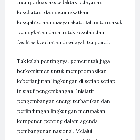
memperluas aksesibilitas pelayanan
kesehatan, dan meningkatkan
kesejahteraan masyarakat. Hal ini termasuk
peningkatan dana untuk sekolah dan
fasilitas kesehatan di wilayah terpencil.
Tak kalah pentingnya, pemerintah juga
berkomitmen untuk mempromosikan
keberlanjutan lingkungan di setiap setiap
inisiatif pengembangan. Inisiatif
pengembangan energi terbarukan dan
perlindungan lingkungan merupakan
komponen penting dalam agenda
pembangunan nasional. Melalui