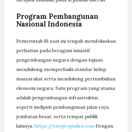
Program Pembangunan
Nasional Indonesia
Pemerintah RI saat ini tengah memfokuskan
perhatian pada beragam inisiatif
pengembangan negara dengan tujuan
mendukung memperbaiki standar hidup
masyarakat serta mendukung pertumbuhan
ekonomi negara. Satu program yang utama
adalah pengembangan infrastruktur,
seperti meliputi pembangunan jalan raya,
jembatan besar, serta tempat publik
lainnya.
https://oneproptulsa.com
Dengan