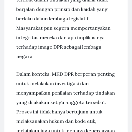
berjalan dengan prinsip dan kaidah yang
berlaku dalam lembaga legislatif.
Masyarakat pun segera mempertanyakan
integritas mereka dan apa implikasinya
terhadap image DPR sebagai lembaga
negara.
Dalam konteks, MKD DPR berperan penting
untuk melakukan investigasi dan
menyampaikan penilaian terhadap tindakan
yang dilakukan ketiga anggota tersebut.
Proses ini tidak hanya bertujuan untuk
melaksanakan hukum dan kode etik,
melainkan juga untuk menjaga kepercayaan