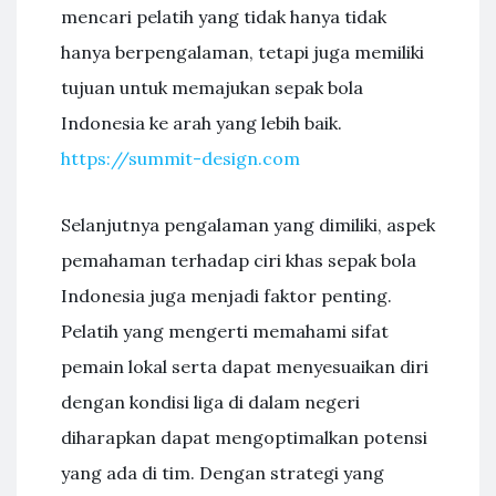
mencari pelatih yang tidak hanya tidak
hanya berpengalaman, tetapi juga memiliki
tujuan untuk memajukan sepak bola
Indonesia ke arah yang lebih baik.
https://summit-design.com
Selanjutnya pengalaman yang dimiliki, aspek
pemahaman terhadap ciri khas sepak bola
Indonesia juga menjadi faktor penting.
Pelatih yang mengerti memahami sifat
pemain lokal serta dapat menyesuaikan diri
dengan kondisi liga di dalam negeri
diharapkan dapat mengoptimalkan potensi
yang ada di tim. Dengan strategi yang