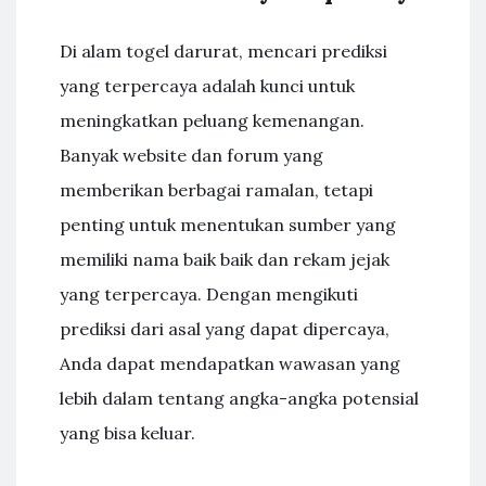
Di alam togel darurat, mencari prediksi
yang terpercaya adalah kunci untuk
meningkatkan peluang kemenangan.
Banyak website dan forum yang
memberikan berbagai ramalan, tetapi
penting untuk menentukan sumber yang
memiliki nama baik baik dan rekam jejak
yang terpercaya. Dengan mengikuti
prediksi dari asal yang dapat dipercaya,
Anda dapat mendapatkan wawasan yang
lebih dalam tentang angka-angka potensial
yang bisa keluar.