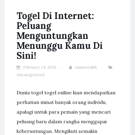
Togel Di Internet:
Peluang
Menguntungkan
Menunggu Kamu Di
Sini!
February 24, 2026
Immortal88
Uncategorized
Dunia togel togel online kian mendapatkan
perhatian minat banyak orang individu,
apalagi untuk para pemain yang mencari
peluang baru dalam rangka menggapai
keberuntungan. Mengikuti semakin