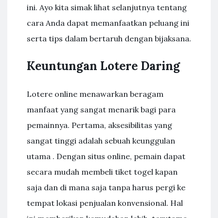
ini. Ayo kita simak lihat selanjutnya tentang
cara Anda dapat memanfaatkan peluang ini
serta tips dalam bertaruh dengan bijaksana.
Keuntungan Lotere Daring
Lotere online menawarkan beragam
manfaat yang sangat menarik bagi para
pemainnya. Pertama, aksesibilitas yang
sangat tinggi adalah sebuah keunggulan
utama . Dengan situs online, pemain dapat
secara mudah membeli tiket togel kapan
saja dan di mana saja tanpa harus pergi ke
tempat lokasi penjualan konvensional. Hal