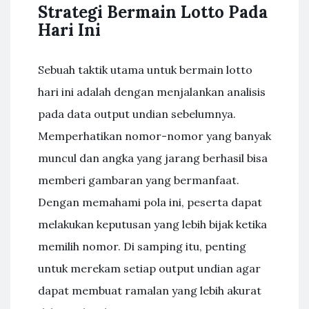
Strategi Bermain Lotto Pada
Hari Ini
Sebuah taktik utama untuk bermain lotto
hari ini adalah dengan menjalankan analisis
pada data output undian sebelumnya.
Memperhatikan nomor-nomor yang banyak
muncul dan angka yang jarang berhasil bisa
memberi gambaran yang bermanfaat.
Dengan memahami pola ini, peserta dapat
melakukan keputusan yang lebih bijak ketika
memilih nomor. Di samping itu, penting
untuk merekam setiap output undian agar
dapat membuat ramalan yang lebih akurat