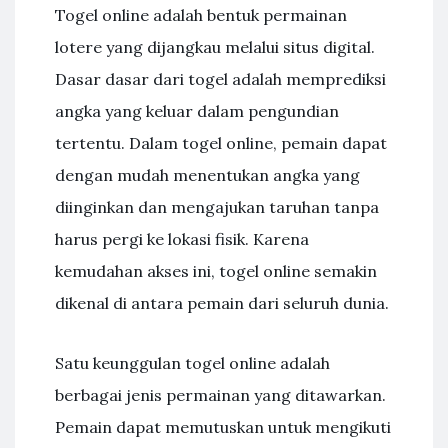
Togel online adalah bentuk permainan
lotere yang dijangkau melalui situs digital.
Dasar dasar dari togel adalah memprediksi
angka yang keluar dalam pengundian
tertentu. Dalam togel online, pemain dapat
dengan mudah menentukan angka yang
diinginkan dan mengajukan taruhan tanpa
harus pergi ke lokasi fisik. Karena
kemudahan akses ini, togel online semakin
dikenal di antara pemain dari seluruh dunia.
Satu keunggulan togel online adalah
berbagai jenis permainan yang ditawarkan.
Pemain dapat memutuskan untuk mengikuti