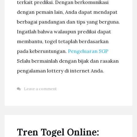
terkait prediksi. Dengan berkomunikasi
dengan pemain lain, Anda dapat mendapat
berbagai pandangan dan tips yang berguna.
Ingatlah bahwa walaupun prediksi dapat
membantu, togel tetaplah berdasarkan
pada keberuntungan.
Pengeluaran SGP
Selalu bermainlah dengan bijak dan rasakan
pengalaman lottery di internet Anda.
Leave a comment
Tren Togel Online: