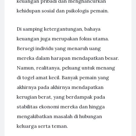
keuangan pribadi dan menghancurkan
kehidupan sosial dan psikologis pemain.
Di samping ketergantungan, bahaya
keuangan juga merupakan fokus utama.
Bersegi individu yang menaruh uang
mereka dalam harapan mendapatkan besar.
Namun, realitanya, peluang untuk menang
di togel amat kecil. Banyak pemain yang
akhirnya pada akhirnya mendapatkan
kerugian berat, yang berdampak pada
stabilitas ekonomi mereka dan hingga
mengakibatkan masalah di hubungan
keluarga serta teman.