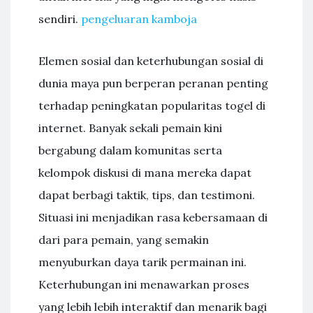
sendiri.
pengeluaran kamboja
Elemen sosial dan keterhubungan sosial di
dunia maya pun berperan peranan penting
terhadap peningkatan popularitas togel di
internet. Banyak sekali pemain kini
bergabung dalam komunitas serta
kelompok diskusi di mana mereka dapat
dapat berbagi taktik, tips, dan testimoni.
Situasi ini menjadikan rasa kebersamaan di
dari para pemain, yang semakin
menyuburkan daya tarik permainan ini.
Keterhubungan ini menawarkan proses
yang lebih lebih interaktif dan menarik bagi