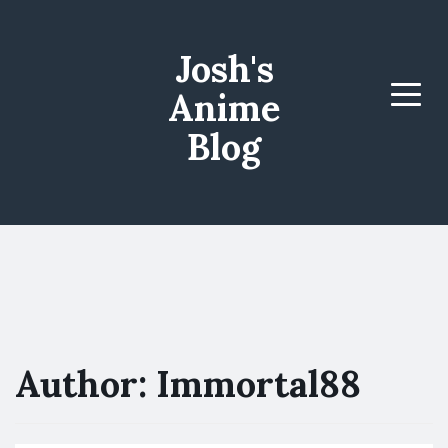
Josh's
Anime
Menu
Blog
Author:
Immortal88