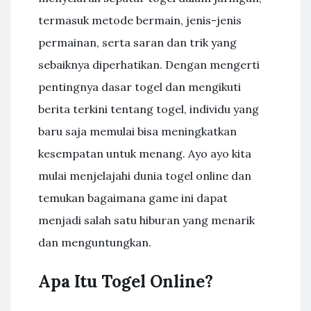
termasuk metode bermain, jenis-jenis
permainan, serta saran dan trik yang
sebaiknya diperhatikan. Dengan mengerti
pentingnya dasar togel dan mengikuti
berita terkini tentang togel, individu yang
baru saja memulai bisa meningkatkan
kesempatan untuk menang. Ayo ayo kita
mulai menjelajahi dunia togel online dan
temukan bagaimana game ini dapat
menjadi salah satu hiburan yang menarik
dan menguntungkan.
Apa Itu Togel Online?