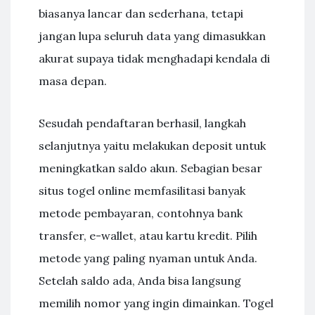
biasanya lancar dan sederhana, tetapi
jangan lupa seluruh data yang dimasukkan
akurat supaya tidak menghadapi kendala di
masa depan.
Sesudah pendaftaran berhasil, langkah
selanjutnya yaitu melakukan deposit untuk
meningkatkan saldo akun. Sebagian besar
situs togel online memfasilitasi banyak
metode pembayaran, contohnya bank
transfer, e-wallet, atau kartu kredit. Pilih
metode yang paling nyaman untuk Anda.
Setelah saldo ada, Anda bisa langsung
memilih nomor yang ingin dimainkan. Togel