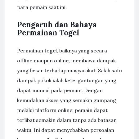
para pemain saat ini.
Pengaruh dan Bahaya
Permainan Togel
Permainan togel, baiknya yang secara
offline maupun online, membawa dampak
yang besar terhadap masyarakat. Salah satu
dampak pokok ialah ketergantungan yang
dapat muncul pada pemain. Dengan
kemudahan akses yang semakin gampang
melalui platform online, pemain dapat
terlibat semakin dalam tanpa ada batasan
waktu. Ini dapat menyebabkan persoalan