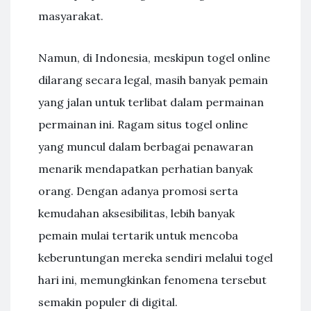
masyarakat.
Namun, di Indonesia, meskipun togel online
dilarang secara legal, masih banyak pemain
yang jalan untuk terlibat dalam permainan
permainan ini. Ragam situs togel online
yang muncul dalam berbagai penawaran
menarik mendapatkan perhatian banyak
orang. Dengan adanya promosi serta
kemudahan aksesibilitas, lebih banyak
pemain mulai tertarik untuk mencoba
keberuntungan mereka sendiri melalui togel
hari ini, memungkinkan fenomena tersebut
semakin populer di digital.