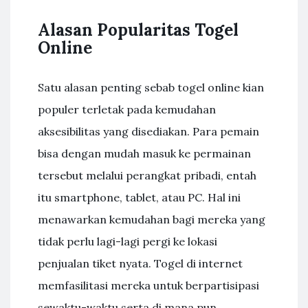
Alasan Popularitas Togel
Online
Satu alasan penting sebab togel online kian
populer terletak pada kemudahan
aksesibilitas yang disediakan. Para pemain
bisa dengan mudah masuk ke permainan
tersebut melalui perangkat pribadi, entah
itu smartphone, tablet, atau PC. Hal ini
menawarkan kemudahan bagi mereka yang
tidak perlu lagi-lagi pergi ke lokasi
penjualan tiket nyata. Togel di internet
memfasilitasi mereka untuk berpartisipasi
sewaktu-waktu serta di mana pun,