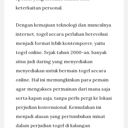
keterkaitan personal.
Dengan kemajuan teknologi dan munculnya
internet, togel secara perlahan berevolusi
menjadi format lebih kontemporer, yaitu
togel online. Sejak tahun 2000-an, banyak
situs judi daring yang menyediakan
menyediakan untuk bermain togel secara
online. Hal ini memungkinkan para pemain
agar mengakses permainan dari mana saja
serta kapan saja, tanpa perlu pergi ke lokasi
perjudian konvensional. Kemudahan ini
menjadi alasan yang pertumbuhan minat
dalam perjudian togel di kalangan