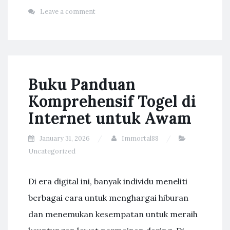
Leave a comment
Buku Panduan
Komprehensif Togel di
Internet untuk Awam
January 31, 2026
Immortal88
Uncategorized
Di era digital ini, banyak individu meneliti
berbagai cara untuk menghargai hiburan
dan menemukan kesempatan untuk meraih