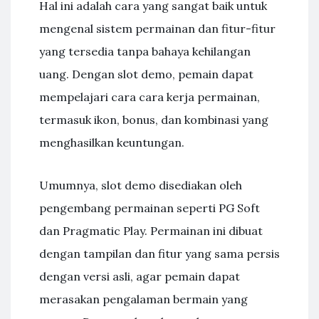
Hal ini adalah cara yang sangat baik untuk
mengenal sistem permainan dan fitur-fitur
yang tersedia tanpa bahaya kehilangan
uang. Dengan slot demo, pemain dapat
mempelajari cara cara kerja permainan,
termasuk ikon, bonus, dan kombinasi yang
menghasilkan keuntungan.
Umumnya, slot demo disediakan oleh
pengembang permainan seperti PG Soft
dan Pragmatic Play. Permainan ini dibuat
dengan tampilan dan fitur yang sama persis
dengan versi asli, agar pemain dapat
merasakan pengalaman bermain yang