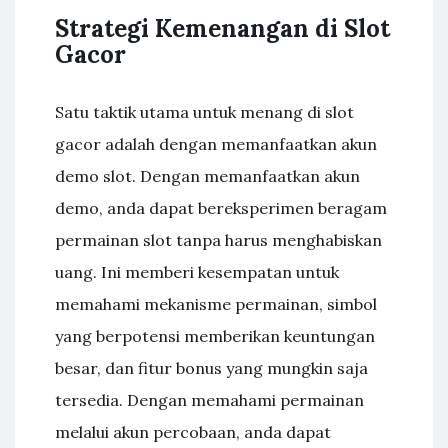
Strategi Kemenangan di Slot
Gacor
Satu taktik utama untuk menang di slot
gacor adalah dengan memanfaatkan akun
demo slot. Dengan memanfaatkan akun
demo, anda dapat bereksperimen beragam
permainan slot tanpa harus menghabiskan
uang. Ini memberi kesempatan untuk
memahami mekanisme permainan, simbol
yang berpotensi memberikan keuntungan
besar, dan fitur bonus yang mungkin saja
tersedia. Dengan memahami permainan
melalui akun percobaan, anda dapat