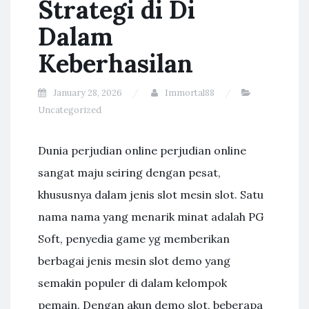
Strategi di Di
Dalam
Keberhasilan
January 28, 2026
Immortal88
Uncategorized
Dunia perjudian online perjudian online
sangat maju seiring dengan pesat,
khususnya dalam jenis slot mesin slot. Satu
nama nama yang menarik minat adalah PG
Soft, penyedia game yg memberikan
berbagai jenis mesin slot demo yang
semakin populer di dalam kelompok
pemain. Dengan akun demo slot, beberapa