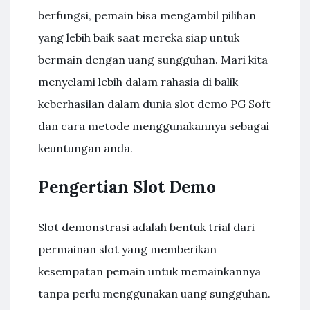
berfungsi, pemain bisa mengambil pilihan
yang lebih baik saat mereka siap untuk
bermain dengan uang sungguhan. Mari kita
menyelami lebih dalam rahasia di balik
keberhasilan dalam dunia slot demo PG Soft
dan cara metode menggunakannya sebagai
keuntungan anda.
Pengertian Slot Demo
Slot demonstrasi adalah bentuk trial dari
permainan slot yang memberikan
kesempatan pemain untuk memainkannya
tanpa perlu menggunakan uang sungguhan.