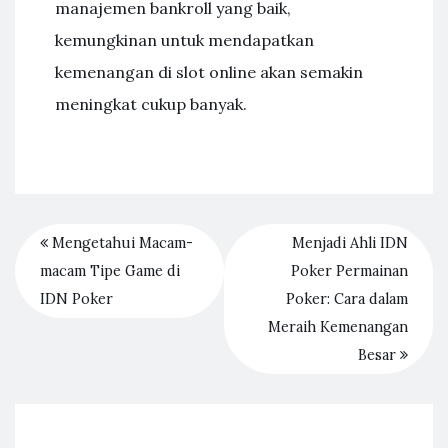
manajemen bankroll yang baik,
kemungkinan untuk mendapatkan
kemenangan di slot online akan semakin
meningkat cukup banyak.
Mengetahui Macam-
Menjadi Ahli IDN
macam Tipe Game di
Poker Permainan
IDN Poker
Poker: Cara dalam
Meraih Kemenangan
Besar